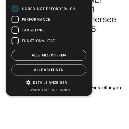
Bahnhofstraße 1
UNBEDINGT ERFORDERLICH
86919 Utting am Ammersee
PERFORMANCE
08806 9 57 57 55
TARGETING
E-Mail
FUNKTIONALITÄT
ALLE AKZEPTIEREN
ALLE ABLEHNEN
DETAILS ANZEIGEN
Impressum
Datenschutz
Cookie Einstellungen
POWERED BY COOKIESCRIPT